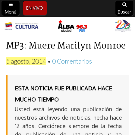
EN VIVO
Menú
Buscar
Alba
Ciudad
MP3: Muere Marilyn Monroe
96.3
5 agosto, 2014
•
0 Comentarios
FM
ESTA NOTICIA FUE PUBLICADA HACE
MUCHO TIEMPO
Usted está leyendo una publicación de
nuestros archivos de noticias, hecha hace
12 años. Cerciórece siempre de la fecha
de publicación de una noticia y no