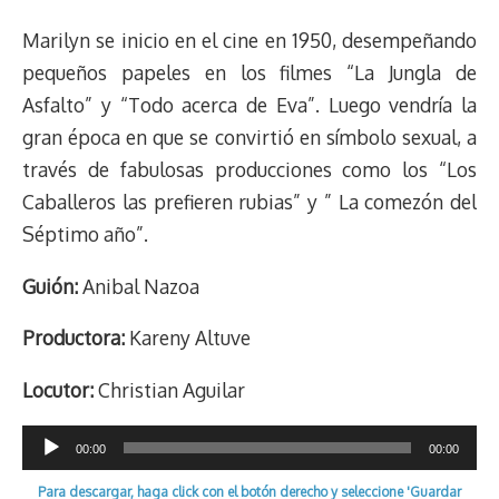
Marilyn se inicio en el cine en 1950, desempeñando
pequeños papeles en los filmes “La Jungla de
Asfalto” y “Todo acerca de Eva”. Luego vendría la
gran época en que se convirtió en símbolo sexual, a
través de fabulosas producciones como los “Los
Caballeros las prefieren rubias” y ” La comezón del
Séptimo año”.
Guión:
Anibal Nazoa
Productora:
Kareny Altuve
Locutor:
Christian Aguilar
Reproductor
00:00
00:00
de
Para descargar, haga click con el botón derecho y seleccione 'Guardar