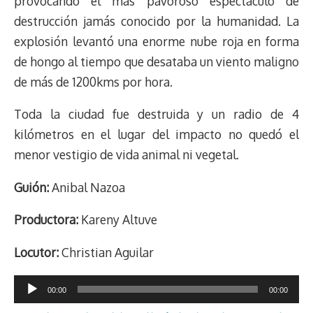
provocando el más pavoroso espectáculo de
destrucción jamás conocido por la humanidad. La
explosión levantó una enorme nube roja en forma
de hongo al tiempo que desataba un viento maligno
de más de 1200kms por hora.
Toda la ciudad fue destruida y un radio de 4
kilómetros en el lugar del impacto no quedó el
menor vestigio de vida animal ni vegetal.
Guión:
Anibal Nazoa
Productora:
Kareny Altuve
Locutor:
Christian Aguilar
Reproductor
00:00
00:00
de