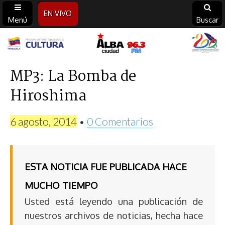
EN VIVO
Menú
Buscar
Alba
Ciudad
MP3: La Bomba de
Hiroshima
96.3
FM
6 agosto, 2014
•
0 Comentarios
ESTA NOTICIA FUE PUBLICADA HACE
MUCHO TIEMPO
Usted está leyendo una publicación de
nuestros archivos de noticias, hecha hace