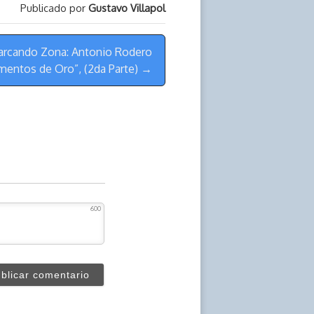
arriba/abajo
Publicado por
Gustavo Villapol
o
para
disminuir
aumentar
el
arcando Zona: Antonio Rodero
o
amentos de Oro”, (2da Parte) →
volumen.
disminuir
el
volumen.
600