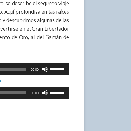
o, se describe el segundo viaje
. Aquí profundiza en las raíces
o y descubrimos algunas de las
ertirse en el Gran Libertador
ento de Oro, al del Samán de
Utiliza
00:00
las
'
teclas
Utiliza
de
00:00
las
flecha
teclas
arriba/abajo
de
para
flecha
aumentar