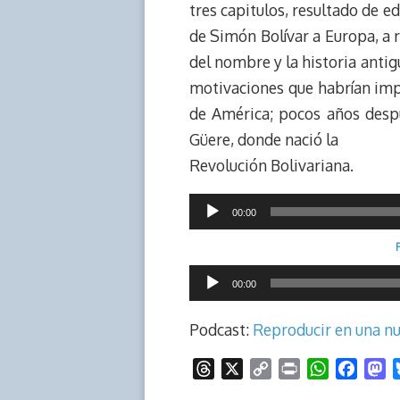
tres capitulos, resultado de e
de Simón Bolívar a Europa, a r
del nombre y la historia anti
motivaciones que habrían imp
de América; pocos años desp
Güere, donde nació la
Revolución Bolivariana.
Reproductor
00:00
de
audio
Reproductor
00:00
de
audio
Podcast:
Reproducir en una n
T
X
C
P
W
F
M
h
o
r
h
a
a