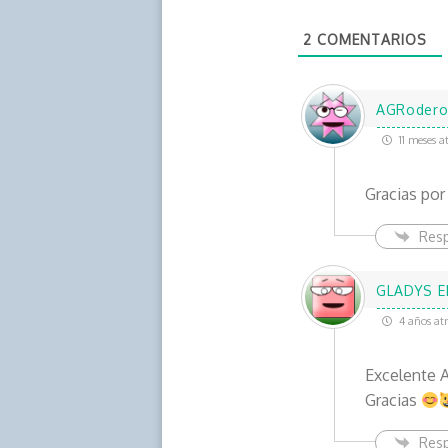
2
COMENTARIOS
AGRoder
11 meses a
Gracias por
Res
GLADYS E
4 años atr
Excelente 
Gracias
Res