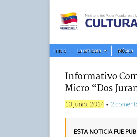
Alba
Ciudad
96.3
Menú
Skip
Inicio
La emisora
Música
principal
FM
to
content
Informativo Com
Micro “Dos Juram
13 junio, 2014
•
2 coment
ESTA NOTICIA FUE PU