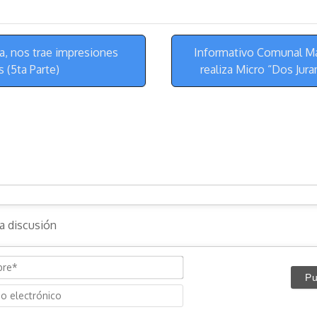
u
l
a
n
e
e
i
t
s
g
l
e
, nos trae impresiones
Informativo Comunal M
k
r
r
 (5ta Parte)
realiza Micro “Dos Jur
y
a
e
m
s
t
N
o
C
m
o
b