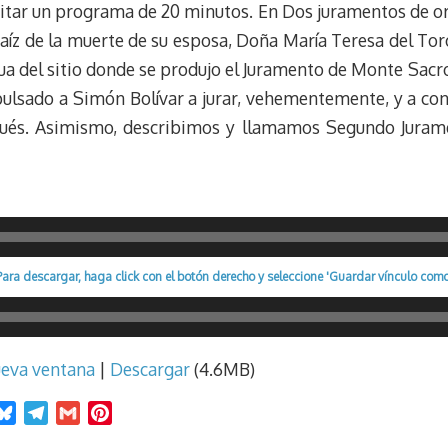
ditar un programa de 20 minutos. En Dos juramentos de or
aíz de la muerte de su esposa, Doña María Teresa del Toro
gua del sitio donde se produjo el Juramento de Monte Sacr
ulsado a Simón Bolívar a jurar, vehementemente, y a conv
ués. Asimismo, describimos y llamamos Segundo Juram
Para descargar, haga click con el botón derecho y seleccione 'Guardar vínculo como
ueva ventana
|
Descargar
(4.6MB)
B
T
G
P
l
e
m
i