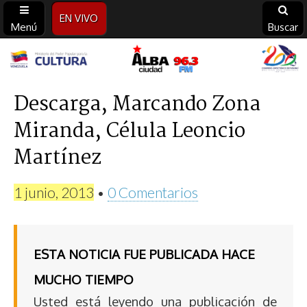
EN VIVO
Menú
Buscar
Alba
Ciudad
Descarga, Marcando Zona
Miranda, Célula Leoncio
96.3
Martínez
FM
1 junio, 2013
•
0 Comentarios
ESTA NOTICIA FUE PUBLICADA HACE
MUCHO TIEMPO
Usted está leyendo una publicación de