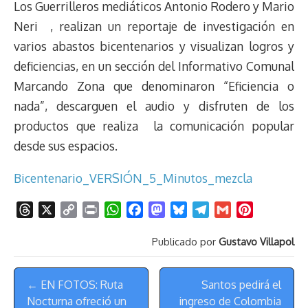
Los Guerrilleros mediáticos Antonio Rodero y Mario
Neri , realizan un reportaje de investigación en
varios abastos bicentenarios y visualizan logros y
deficiencias, en un sección del Informativo Comunal
Marcando Zona que denominaron “Eficiencia o
nada”, descarguen el audio y disfruten de los
productos que realiza la comunicación popular
desde sus espacios.
Bicentenario_VERSIÓN_5_Minutos_mezcla
T
X
C
P
W
F
M
B
T
G
P
h
o
r
h
a
a
l
e
m
i
Publicado por
Gustavo Villapol
r
p
i
a
c
s
u
l
a
n
e
y
n
t
e
t
e
e
i
t
Menú
a
L
t
s
b
o
s
g
l
e
← EN FOTOS: Ruta
Santos pedirá el
de
d
i
A
o
d
k
r
r
Nocturna ofreció un
ingreso de Colombia