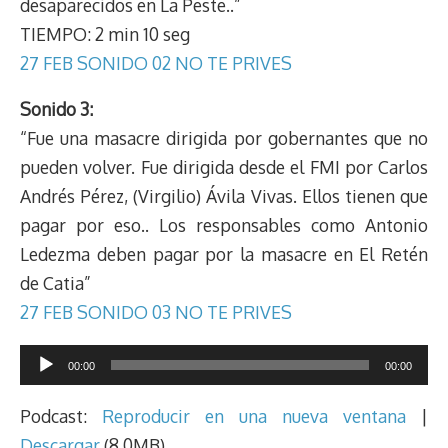
desaparecidos en La Peste..”
TIEMPO: 2 min 10 seg
27 FEB SONIDO 02 NO TE PRIVES
Sonido 3:
“Fue una masacre dirigida por gobernantes que no
pueden volver. Fue dirigida desde el FMI por Carlos
Andrés Pérez, (Virgilio) Ávila Vivas. Ellos tienen que
pagar por eso.. Los responsables como Antonio
Ledezma deben pagar por la masacre en El Retén
de Catia”
27 FEB SONIDO 03 NO TE PRIVES
Reproductor
00:00
00:00
de
audio
Podcast:
Reproducir en una nueva ventana
|
Descargar
(8.0MB)