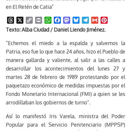
en El Retén de Catia”
T
X
C
P
W
F
M
B
T
G
P
h
o
r
h
a
a
l
e
m
i
Texto: Alba Ciudad / Daniel Liendo Jiménez.
r
p
i
a
c
s
u
l
a
n
e
y
n
t
e
t
e
e
i
t
“Echemos el miedo a la espalda y salvemos la
a
L
t
s
b
o
s
g
l
e
Patria, eso fue lo que hace 24 años, hizo el Pueblo de
d
i
A
o
d
k
r
r
manera gallarda y valiente, al salir a las calles a
s
n
p
o
o
y
a
e
desarrollar los acontecimientos del lunes 27 y
k
p
k
n
m
s
t
martes 28 de febrero de 1989 protestando por el
paquetazo económico de medidas impuestas por el
Fondo Monetario Internacional (FMI) a quien se les
arrodillaban los gobiernos de turno”.
Así lo manifestó Iris Varela, ministra del Poder
Popular para el Servicio Penitenciario (MPPSP)