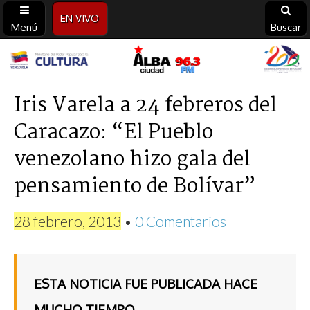
EN VIVO
Menú
Buscar
Alba
Ciudad
Iris Varela a 24 febreros del
Caracazo: “El Pueblo
96.3
venezolano hizo gala del
FM
pensamiento de Bolívar”
28 febrero, 2013
•
0 Comentarios
ESTA NOTICIA FUE PUBLICADA HACE
MUCHO TIEMPO