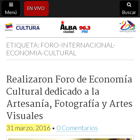
EN VIVO
Menú
Buscar
Alba
Ciudad
ETIQUETA:
FORO-INTERNACIONAL-
ECONOMIA-CULTURAL
96.3
FM
Realizaron Foro de Economía
Cultural dedicado a la
Artesanía, Fotografía y Artes
Visuales
31 marzo, 2016
•
0 Comentarios