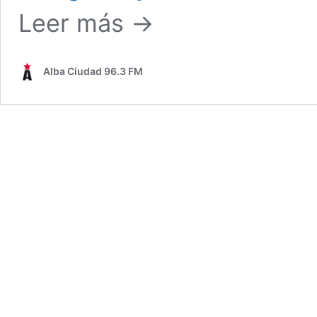
96.3
Leer más →
FM
llevó
el
pulso
Alba Ciudad 96.3 FM
de
la
“Caminata
+
Cultura
5K”
a
toda
Caracas