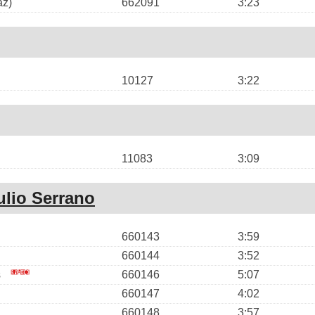
az)
662091
3:23
10127
3:22
11083
3:09
ulio Serrano
660143
3:59
660144
3:52
s
660146
5:07
660147
4:02
660148
3:57