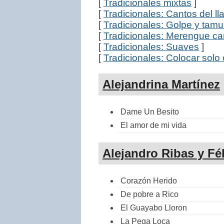
[
Tradicionales mixtas
]
[
Tradicionales: Cantos del ll
[
Tradicionales: Golpe y tam
[
Tradicionales: Merengue c
[
Tradicionales: Suaves
]
[
Tradicionales: Colocar solo 
Alejandrina Martínez
Dame Un Besito
El amor de mi vida
Alejandro Ribas y Fé
Corazón Herido
De pobre a Rico
El Guayabo Lloron
La Pega Loca