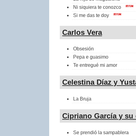
Ni siquiera te conozco
Si me das te doy
Carlos Vera
Obsesión
Pepa e guasimo
Te entregué mi amor
Celestina Díaz y Yust
La Bruja
Cipriano García y su
Se prendió la sampablera