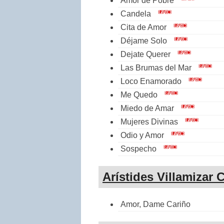
Amor de Pobre
Candela
Cita de Amor
Déjame Solo
Dejate Querer
Las Brumas del Mar
Loco Enamorado
Me Quedo
Miedo de Amar
Mujeres Divinas
Odio y Amor
Sospecho
Arístides Villamizar C
Amor, Dame Cariño