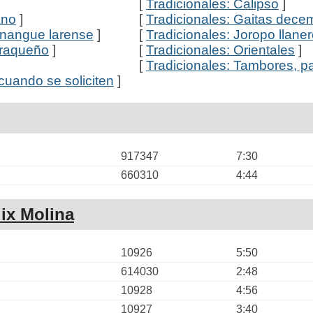
[
Tradicionales: Calipso
]
ano
]
[
Tradicionales: Gaitas dece
unangue larense
]
[
Tradicionales: Joropo llane
araqueño
]
[
Tradicionales: Orientales
]
[
Tradicionales: Tambores, pa
cuando se soliciten
]
917347
7:30
660310
4:44
lix Molina
10926
5:50
614030
2:48
10928
4:56
10927
3:40