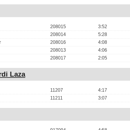
208015
3:52
208014
5:28
r
208016
4:08
208013
4:06
208017
2:05
rdi Laza
11207
4:17
11211
3:07