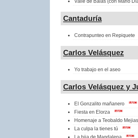
Valle de Balas (con Mario Dí
Cantaduría
Contrapunteo en Repiquete
Carlos Velásquez
Yo trabajo en el aseo
Carlos Velásquez y J
El Gonzalito mañanero
Fiesta en Elorza
Homenaje a Teobaldo Mejia
La culpa la tienes tú
La hija de Magdalena