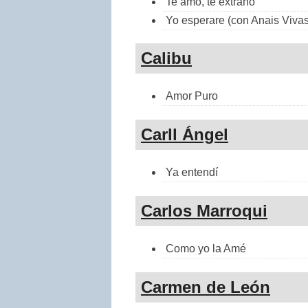
Te amo, te extraño
Yo esperare (con Anais Vivas
Calibu
Amor Puro
Carll Ángel
Ya entendí
Carlos Marroqui
Como yo la Amé
Carmen de León