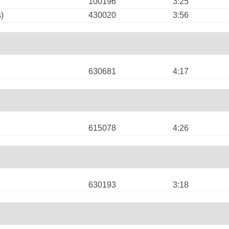
100196
3:25
)
430020
3:56
630681
4:17
615078
4:26
630193
3:18