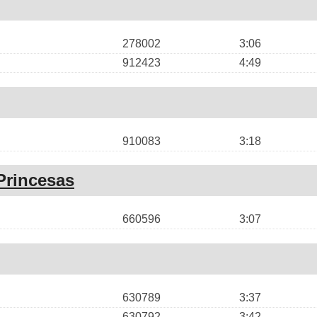
278002
3:06
912423
4:49
910083
3:18
Princesas
660596
3:07
630789
3:37
630792
3:42