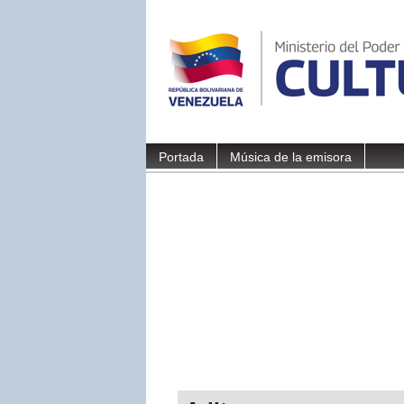
Portada
Música de la emisora