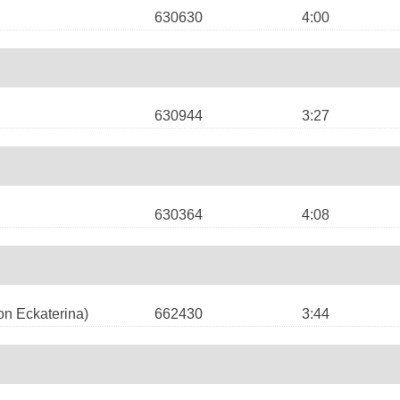
630630
4:00
630944
3:27
630364
4:08
on Eckaterina)
662430
3:44