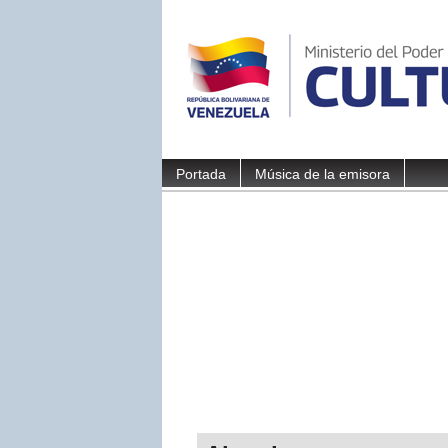
Portada
Música de la emisora