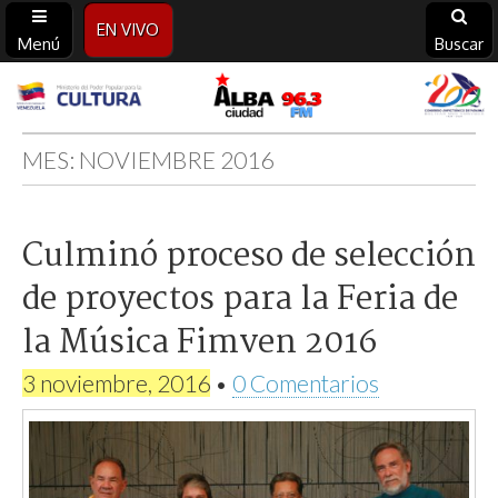
EN VIVO
Menú
Buscar
Alba
Ciudad
MES:
NOVIEMBRE 2016
96.3
Culminó proceso de selección
FM
de proyectos para la Feria de
la Música Fimven 2016
3 noviembre, 2016
•
0 Comentarios